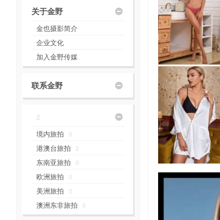
关于金野
金也摄影简介
企业文化
加入金野传媒
联系金野
2
境内旅拍
0
港澳台旅拍
2
东南亚旅拍
0
欧洲旅拍
0
美洲旅拍
0
澳洲东非旅拍
0