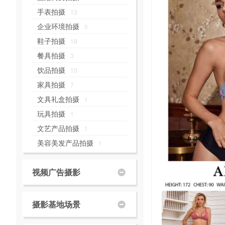
手表拍摄
13
企业环境拍摄
0
鞋子拍摄
18
餐具拍摄
3
饮品拍摄
10
家具拍摄
7
文具礼盒拍摄
1
玩具拍摄
1
文艺产品拍摄
1
美容美发产品拍摄
1
视频广告摄影
摄影基地场景