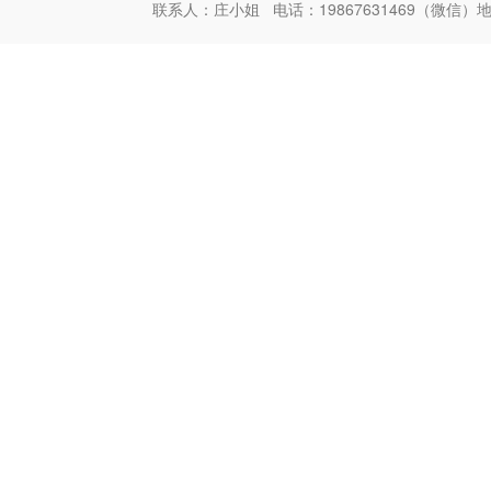
联系人：庄小姐 电话：19867631469（微信