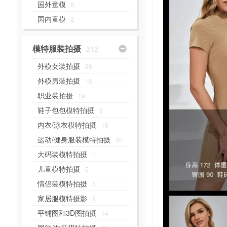
国外童模
5
国内童模
2
模特服装拍摄
212
外模女装拍摄
36
外模男装拍摄
16
职业装拍摄
19
鞋子包包模特拍摄
8
内衣/泳衣模特拍摄
16
运动/健身服装模特拍摄
20
大码装模特拍摄
1
儿童模特拍摄
5
情侣装模特拍摄
5
家居服模特摄影
8
平铺图和3D图拍摄
14