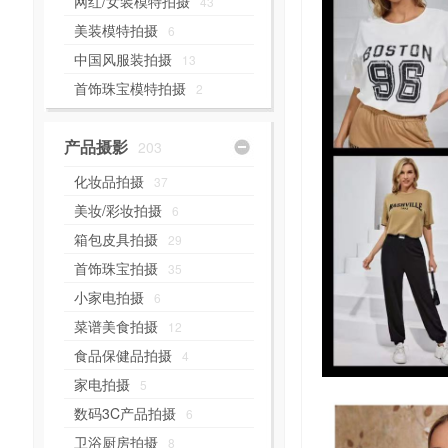
网红/女装模特拍摄
43
美装模特拍摄
6
中国风服装拍摄
13
首饰珠宝模特拍摄
2
产品摄影
203
化妆品拍摄
37
美妆/彩妆拍摄
6
箱包皮具拍摄
29
首饰珠宝拍摄
35
小家电拍摄
6
菜谱美食拍摄
12
食品保健品拍摄
4
家电拍摄
5
数码3C产品拍摄
6
卫浴厨房拍摄
8