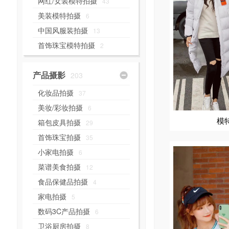
网红/女装模特拍摄
43
美装模特拍摄
6
中国风服装拍摄
13
首饰珠宝模特拍摄
2
产品摄影
203
化妆品拍摄
37
美妆/彩妆拍摄
6
模
箱包皮具拍摄
29
首饰珠宝拍摄
35
小家电拍摄
6
菜谱美食拍摄
12
食品保健品拍摄
4
家电拍摄
5
数码3C产品拍摄
6
卫浴厨房拍摄
8