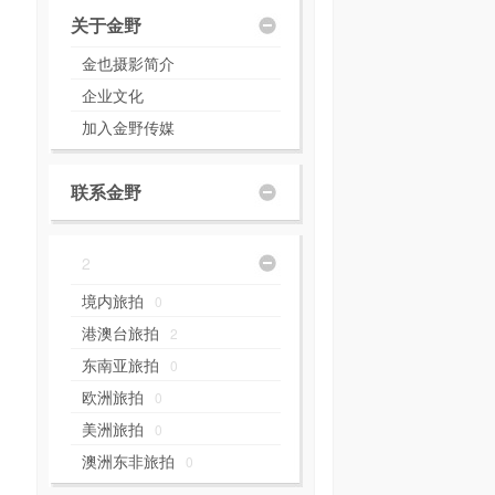
关于金野
金也摄影简介
企业文化
加入金野传媒
联系金野
2
境内旅拍
0
港澳台旅拍
2
东南亚旅拍
0
欧洲旅拍
0
美洲旅拍
0
澳洲东非旅拍
0