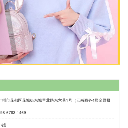
广州市花都区花城街东城里北路东六巷1号（云尚商务4楼金野摄
6763-1469
小姐