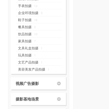
手表拍摄
13
企业环境拍摄
0
鞋子拍摄
18
餐具拍摄
3
饮品拍摄
10
家具拍摄
7
文具礼盒拍摄
1
玩具拍摄
1
文艺产品拍摄
1
美容美发产品拍摄
1
视频广告摄影
摄影基地场景