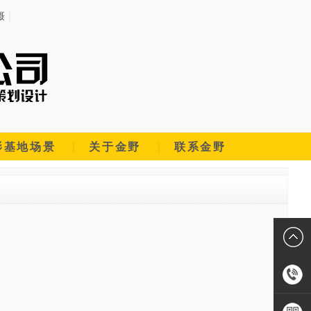
摄
|
影基地场景
|
关于金野
|
联系金野