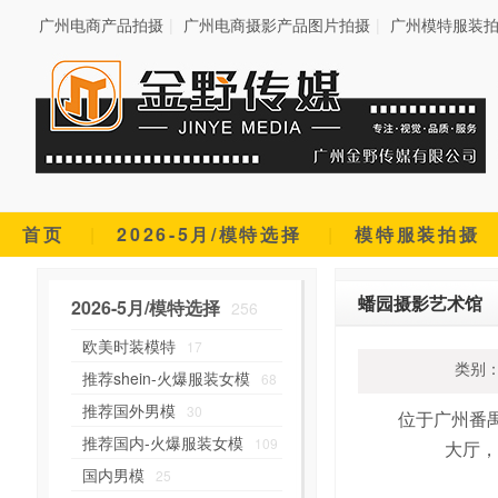
广州电商产品拍摄
|
广州电商摄影产品图片拍摄
|
广州模特服装
首页
|
2026-5月/模特选择
|
模特服装拍摄
蟠园摄影艺术馆
2026-5月/模特选择
256
欧美时装模特
17
类别
推荐shein-火爆服装女模
68
推荐国外男模
30
位于广州番
推荐国内-火爆服装女模
109
大厅，
国内男模
25